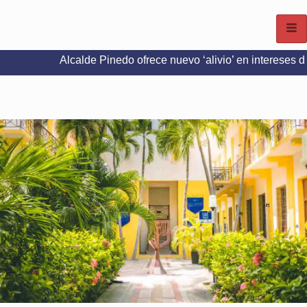
Alcalde Pinedo ofrece nuevo ‘alivio’ en intereses del Predial e