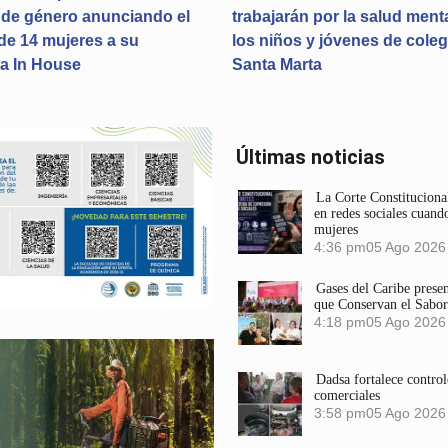
 de género anunciando el
trabajarán por la salud ment
de 14 mujeres a su
los niños y jóvenes de coleg
a In House
Santa Marta
Últimas noticias
La Corte Constitucional
en redes sociales cuando
mujeres
4:36 pm
05 Ago 2026
Gases del Caribe prese
que Conservan el Sabor
4:18 pm
05 Ago 2026
Dadsa fortalece control
comerciales
3:58 pm
05 Ago 2026