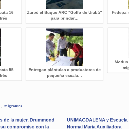
cata 16
Zarpó el Buque ARC “Golfo de Urabá”
Fedepalm
drés
para brindar…
Modus 
mi
cata 55
Entregan plántulas a productores de
drés
pequeña escala…
a
,
migrantes
es de la mujer, Drummond
UNIMAGDALENA y Escuela
 su compromiso con la
Normal María Auxiliadora