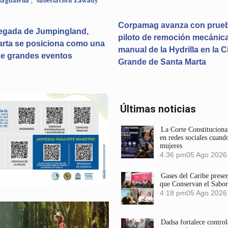
agdalena
,
subestación Zawady
Corpamag avanza con prue
legada de Jumpingland,
piloto de remoción mecánica
arta se posiciona como una
manual de la Hydrilla en la 
de grandes eventos
Grande de Santa Marta
Últimas noticias
La Corte Constitucional
en redes sociales cuando
mujeres
4:36 pm
05 Ago 2026
Gases del Caribe prese
que Conservan el Sabor
4:18 pm
05 Ago 2026
Dadsa fortalece control