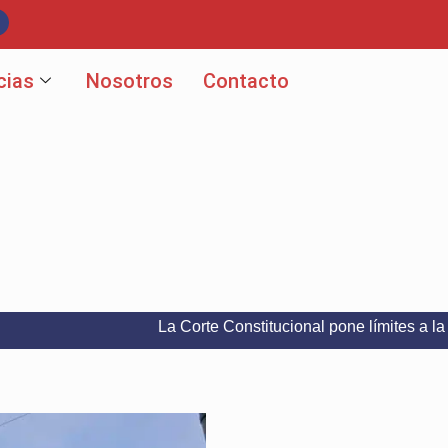
cias
Nosotros
Contacto
La Corte Constitucional pone límites a la libertad 