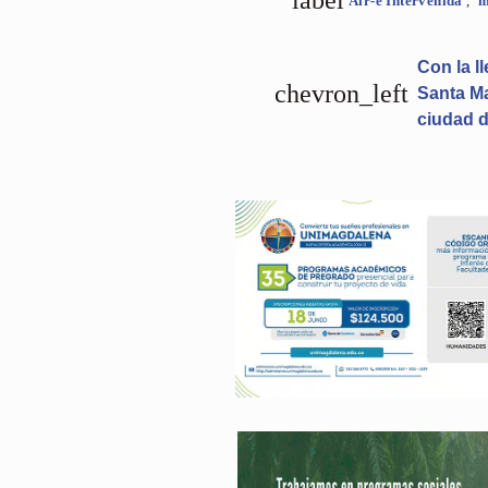
label
Air-e Intervenida
,
m
Con la l
chevron_left
Santa M
ciudad 