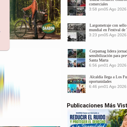
comerciales
3:58 pm
05 Ago 2026
Largometraje con sel
mundial en Festival de
e
3:23 pm
05 Ago 2026
Corpamag lidera jornada
sensibilización para pre
Santa Marta
6:56 pm
01 Ago 2026
Alcaldía llega a Los F
oportunidades
6:46 pm
01 Ago 2026
Publicaciones Más Vis