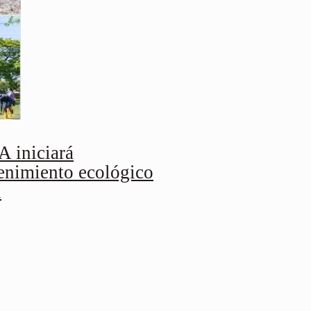
iniciará
enimiento ecológico
l