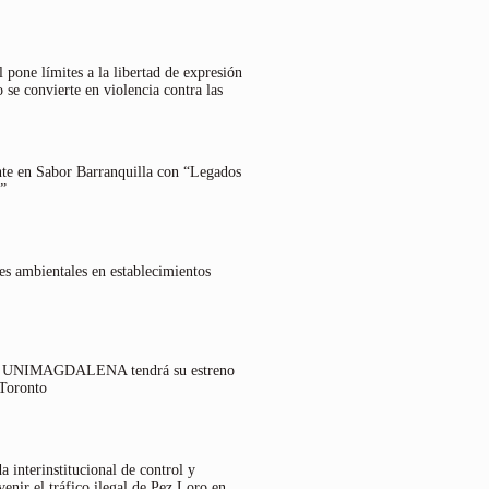
 pone límites a la libertad de expresión
 se convierte en violencia contra las
nte en Sabor Barranquilla con “Legados
”
es ambientales en establecimientos
lo UNIMAGDALENA tendrá su estreno
 Toronto
 interinstitucional de control y
venir el tráfico ilegal de Pez Loro en