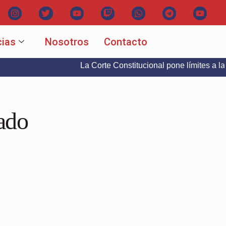
cias
Nosotros
Contacto
La Corte Constitucional pone límites a la libertad
lado