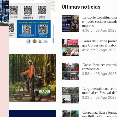
Últimas noticias
La Corte Constitucional
en redes sociales cuando
mujeres
4:36 pm
05 Ago 2026
Gases del Caribe prese
que Conservan el Sabor
4:18 pm
05 Ago 2026
Dadsa fortalece control
comerciales
3:58 pm
05 Ago 2026
o
Largometraje con sel
mundial en Festival de
3:23 pm
05 Ago 2026
Corpamag lidera jornada
sensibilización para pre