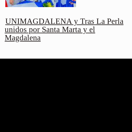
UNIMAGDALENA y Tras La Perla
unidos por Santa Marta y el
Magdalena