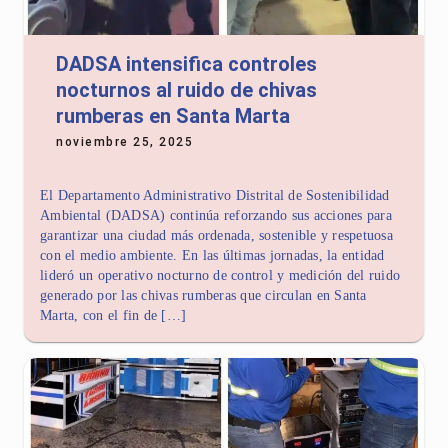
DADSA intensifica controles
nocturnos al ruido de chivas
rumberas en Santa Marta
noviembre 25, 2025
El Departamento Administrativo Distrital de Sostenibilidad
Ambiental (DADSA) continúa reforzando sus acciones para
garantizar una ciudad más ordenada, sostenible y respetuosa
con el medio ambiente. En las últimas jornadas, la entidad
lideró un operativo nocturno de control y medición del ruido
generado por las chivas rumberas que circulan en Santa
Marta, con el fin de […]