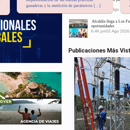
a
Santa Marta
ganaderas y la medición de parámetros […]
6:56 pm
01 Ago 2026
Alcaldía llega a Los F
oportunidades
6:46 pm
01 Ago 2026
Publicaciones Más Vis