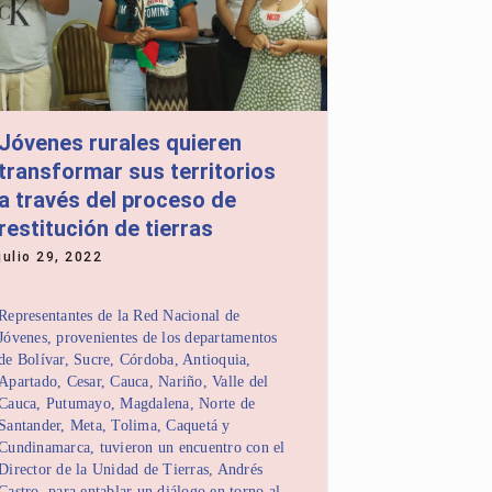
 pone límites a la libertad de expresión
 se convierte en violencia contra las
Jóvenes rurales quieren
transformar sus territorios
nte en Sabor Barranquilla con “Legados
”
a través del proceso de
restitución de tierras
julio 29, 2022
es ambientales en establecimientos
Representantes de la Red Nacional de
Jóvenes, provenientes de los departamentos
de Bolívar, Sucre, Córdoba, Antioquia,
lo UNIMAGDALENA tendrá su estreno
Apartado, Cesar, Cauca, Nariño, Valle del
 Toronto
Cauca, Putumayo, Magdalena, Norte de
Santander, Meta, Tolima, Caquetá y
Cundinamarca, tuvieron un encuentro con el
Director de la Unidad de Tierras, Andrés
 interinstitucional de control y
venir el tráfico ilegal de Pez Loro en
Castro, para entablar un diálogo en torno al