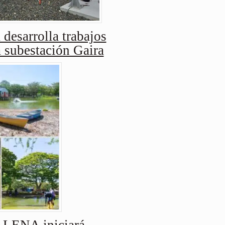
 desarrolla trabajos
a subestación Gaira
ENA iniciará