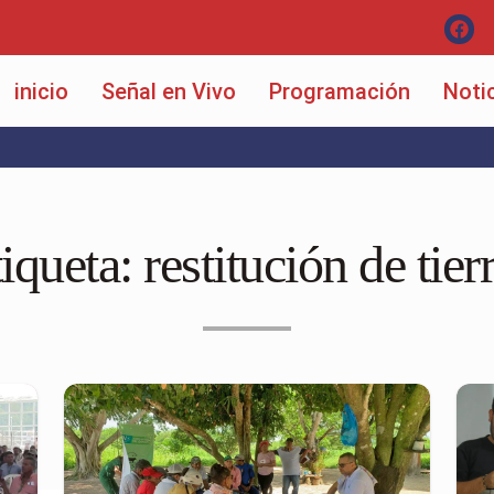
inicio
Señal en Vivo
Programación
Noti
iqueta:
restitución de tier