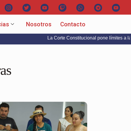
cias
Nosotros
Contacto
La Corte Constitucional pone límites a la libertad 
ras