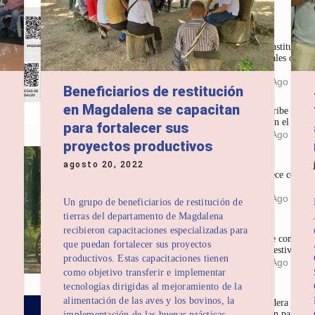
Últimas noticias
La Corte Constitucional
en redes sociales cuando
mujeres
4:36 pm
05 Ago 2026
Beneficiarios de restitución
en Magdalena se capacitan
Gases del Caribe prese
que Conservan el Sabor
para fortalecer sus
4:18 pm
05 Ago 2026
proyectos productivos
agosto 20, 2022
Dadsa fortalece control
comerciales
3:58 pm
05 Ago 2026
Un grupo de beneficiarios de restitución de
tierras del departamento de Magdalena
recibieron capacitaciones especializadas para
Largometraje con sel
que puedan fortalecer sus proyectos
mundial en Festival de
productivos. Estas capacitaciones tienen
3:23 pm
05 Ago 2026
como objetivo transferir e implementar
tecnologías dirigidas al mejoramiento de la
alimentación de las aves y los bovinos, la
Corpamag lidera jornada
sensibilización para pre
implementación de las buenas prácticas