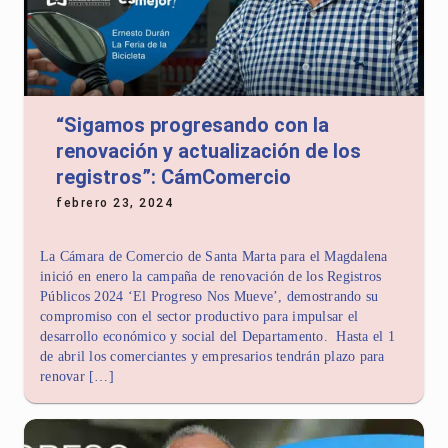
“Sigamos progresando con la
renovación y actualización de los
registros”: CámComercio
febrero 23, 2024
La Cámara de Comercio de Santa Marta para el Magdalena
inició en enero la campaña de renovación de los Registros
Públicos 2024 ‘El Progreso Nos Mueve’, demostrando su
compromiso con el sector productivo para impulsar el
desarrollo económico y social del Departamento. Hasta el 1
de abril los comerciantes y empresarios tendrán plazo para
renovar […]