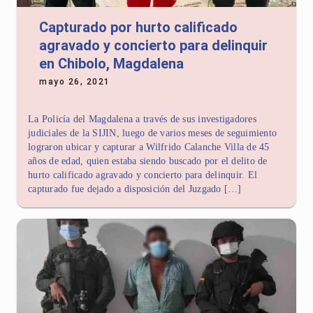
Capturado por hurto calificado
agravado y concierto para delinquir
en Chibolo, Magdalena
mayo 26, 2021
La Policía del Magdalena a través de sus investigadores
judiciales de la SIJIN, luego de varios meses de seguimiento
lograron ubicar y capturar a Wilfrido Calanche Villa de 45
años de edad, quien estaba siendo buscado por el delito de
hurto calificado agravado y concierto para delinquir. El
capturado fue dejado a disposición del Juzgado […]