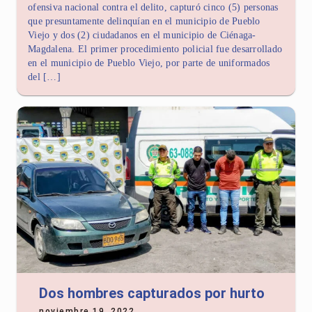
ofensiva nacional contra el delito, capturó cinco (5) personas
que presuntamente delinquían en el municipio de Pueblo
Viejo y dos (2) ciudadanos en el municipio de Ciénaga-
Magdalena. El primer procedimiento policial fue desarrollado
en el municipio de Pueblo Viejo, por parte de uniformados
del […]
Dos hombres capturados por hurto
noviembre 19, 2022