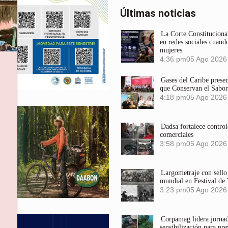
Últimas noticias
La Corte Constitucional
en redes sociales cuando
mujeres
4:36 pm
05 Ago 2026
Gases del Caribe prese
que Conservan el Sabor
4:18 pm
05 Ago 2026
Dadsa fortalece control
comerciales
3:58 pm
05 Ago 2026
s
Largometraje con sel
mundial en Festival de
3:23 pm
05 Ago 2026
Corpamag lidera jornada
sensibilización para pre