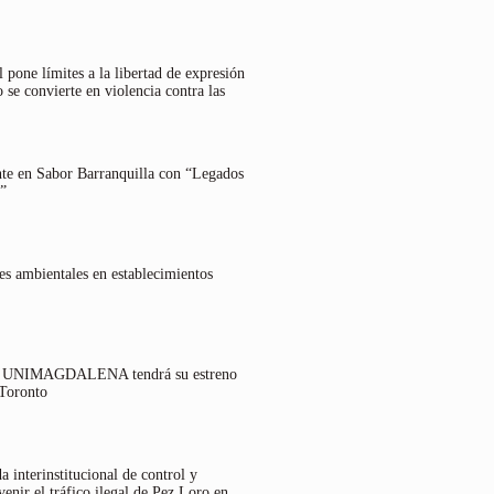
 pone límites a la libertad de expresión
 se convierte en violencia contra las
nte en Sabor Barranquilla con “Legados
”
es ambientales en establecimientos
lo UNIMAGDALENA tendrá su estreno
 Toronto
 interinstitucional de control y
venir el tráfico ilegal de Pez Loro en