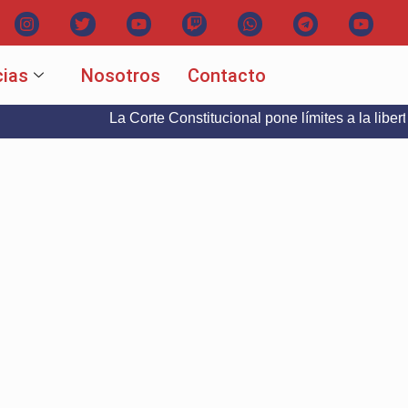
cias
Nosotros
Contacto
La Corte Constitucional pone límites a la libertad de exp