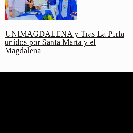
UNIMAGDALENA y Tras La Perla
unidos por Santa Marta y el
Magdalena