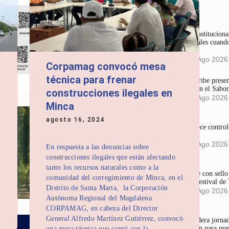
Últimas noticias
La Corte Constitucional
en redes sociales cuando
mujeres
4:36 pm
05 Ago 2026
Corpamag convocó mesa
técnica para frenar
Gases del Caribe prese
que Conservan el Sabor
construcciones ilegales en
4:18 pm
05 Ago 2026
Minca
agosto 16, 2024
Dadsa fortalece control
comerciales
3:58 pm
05 Ago 2026
En respuesta a las denuncias sobre
construcciones ilegales que están afectando
tanto los recursos naturales como a la
Largometraje con sel
comunidad del corregimiento de Minca, en el
mundial en Festival de
Distrito de Santa Marta, la Corporación
3:23 pm
05 Ago 2026
Autónoma Regional del Magdalena
CORPAMAG, en cabeza del Director
General Alfredo Martínez Gutiérrez, convocó
Corpamag lidera jornada
sensibilización para pre
una mesa técnica que contó con la