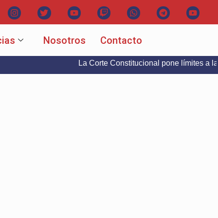
cias
Nosotros
Contacto
La Corte Constitucional pone límites a la libertad 