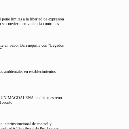
 pone límites a la libertad de expresión
 se convierte en violencia contra las
nte en Sabor Barranquilla con “Legados
”
es ambientales en establecimientos
lo UNIMAGDALENA tendrá su estreno
 Toronto
 interinstitucional de control y
venir el tráfico ilegal de Pez Loro en