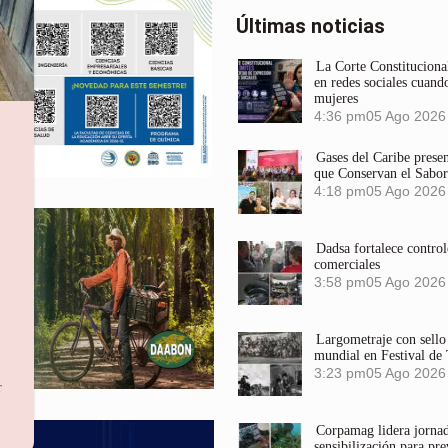
Últimas noticias
La Corte Constitucional
en redes sociales cuando
mujeres
4:36 pm
05 Ago 2026
Gases del Caribe prese
que Conservan el Sabor
4:18 pm
05 Ago 2026
Dadsa fortalece control
comerciales
3:58 pm
05 Ago 2026
Largometraje con sel
mundial en Festival de
3:23 pm
05 Ago 2026
r
Corpamag lidera jornada
sensibilización para pre