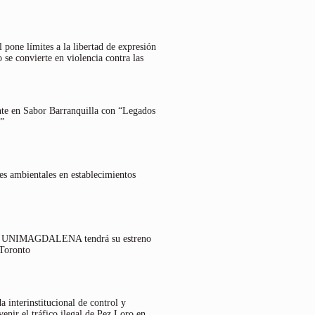
 pone límites a la libertad de expresión
 se convierte en violencia contra las
nte en Sabor Barranquilla con “Legados
”
es ambientales en establecimientos
lo UNIMAGDALENA tendrá su estreno
 Toronto
 interinstitucional de control y
venir el tráfico ilegal de Pez Loro en