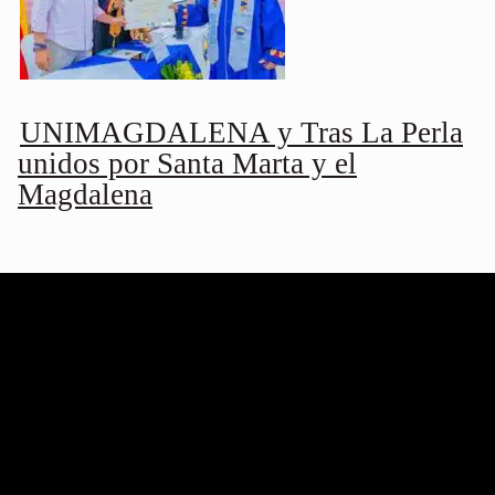
UNIMAGDALENA y Tras La Perla
unidos por Santa Marta y el
Magdalena