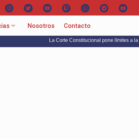
cias
Nosotros
Contacto
La Corte Constitucional pone límites a la libertad d