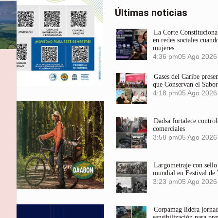
Últimas noticias
La Corte Constitucional
en redes sociales cuando
mujeres
4:36 pm
05 Ago 2026
Gases del Caribe prese
que Conservan el Sabor
4:18 pm
05 Ago 2026
Dadsa fortalece control
comerciales
3:58 pm
05 Ago 2026
Largometraje con sel
mundial en Festival de
3:23 pm
05 Ago 2026
,
Corpamag lidera jornada
sensibilización para pre