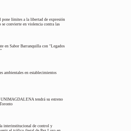
 pone límites a la libertad de expresión
 se convierte en violencia contra las
nte en Sabor Barranquilla con “Legados
”
es ambientales en establecimientos
lo UNIMAGDALENA tendrá su estreno
 Toronto
 interinstitucional de control y
venir el tráfico ilegal de Pez Loro en