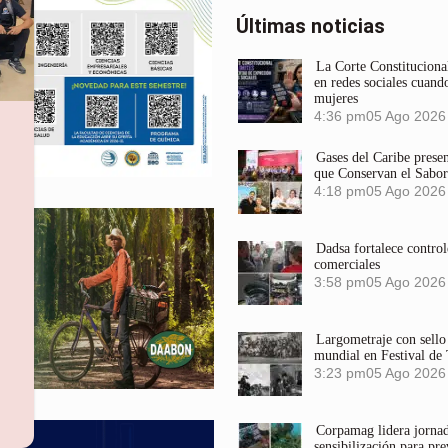
Últimas noticias
La Corte Constitucional
en redes sociales cuando
mujeres
4:36 pm
05 Ago 2026
Gases del Caribe prese
que Conservan el Sabor
4:18 pm
05 Ago 2026
Dadsa fortalece control
comerciales
3:58 pm
05 Ago 2026
Largometraje con sel
mundial en Festival de
3:23 pm
05 Ago 2026
Corpamag lidera jornada
sensibilización para pre