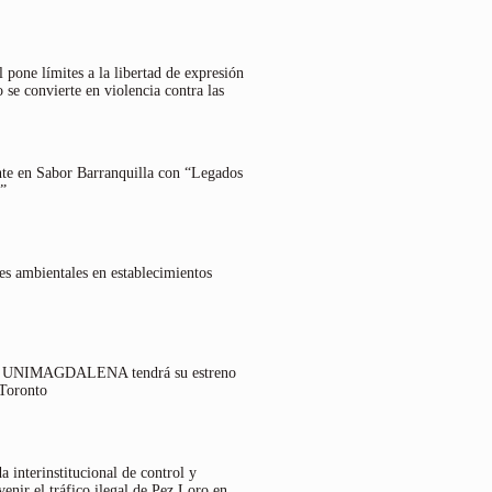
 pone límites a la libertad de expresión
 se convierte en violencia contra las
nte en Sabor Barranquilla con “Legados
”
es ambientales en establecimientos
lo UNIMAGDALENA tendrá su estreno
 Toronto
 interinstitucional de control y
venir el tráfico ilegal de Pez Loro en