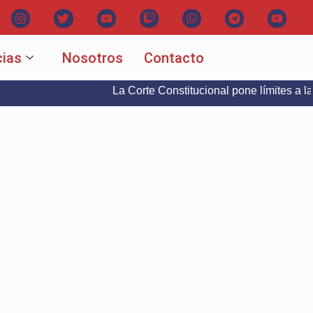
cias
Nosotros
Contacto
La Corte Constitucional pone límites a la libertad 