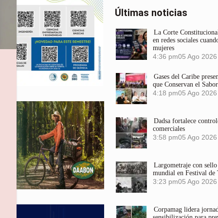
Últimas noticias
La Corte Constitucional
en redes sociales cuando
mujeres
4:36 pm
05 Ago 2026
Gases del Caribe prese
que Conservan el Sabor
4:18 pm
05 Ago 2026
Dadsa fortalece control
comerciales
3:58 pm
05 Ago 2026
Largometraje con sel
mundial en Festival de
3:23 pm
05 Ago 2026
n
Corpamag lidera jornada
sensibilización para pre