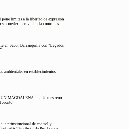
 pone límites a la libertad de expresión
 se convierte en violencia contra las
nte en Sabor Barranquilla con “Legados
”
es ambientales en establecimientos
lo UNIMAGDALENA tendrá su estreno
 Toronto
 interinstitucional de control y
venir el tráfico ilegal de Pez Loro en