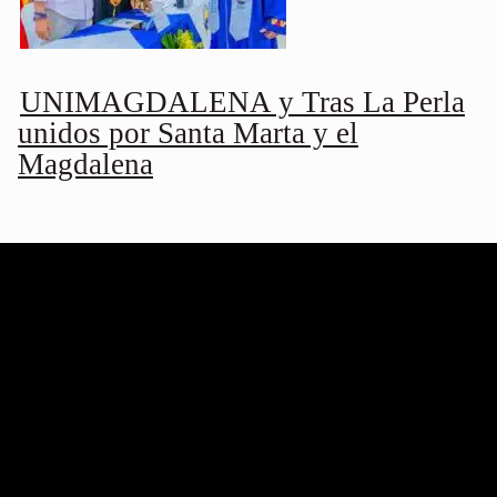
UNIMAGDALENA y Tras La Perla
unidos por Santa Marta y el
Magdalena