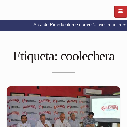
Alcalde Pinedo ofrece nuevo ‘alivio’ en intereses del Pr
Etiqueta:
coolechera