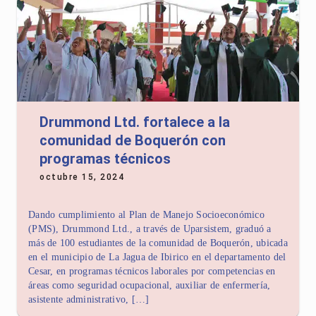
Drummond Ltd. fortalece a la
comunidad de Boquerón con
programas técnicos
octubre 15, 2024
Dando cumplimiento al Plan de Manejo Socioeconómico
(PMS), Drummond Ltd., a través de Uparsistem, graduó a
más de 100 estudiantes de la comunidad de Boquerón, ubicada
en el municipio de La Jagua de Ibirico en el departamento del
Cesar, en programas técnicos laborales por competencias en
áreas como seguridad ocupacional, auxiliar de enfermería,
asistente administrativo, […]