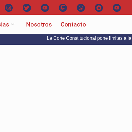
cias
Nosotros
Contacto
La Corte Constitucional pone límites a la libertad 