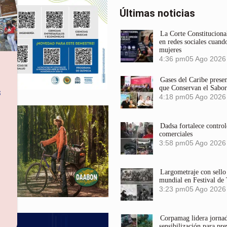
Últimas noticias
La Corte Constitucional
en redes sociales cuando
mujeres
4:36 pm
05 Ago 2026
Gases del Caribe prese
que Conservan el Sabor
s
4:18 pm
05 Ago 2026
Dadsa fortalece control
comerciales
3:58 pm
05 Ago 2026
Largometraje con sel
mundial en Festival de
3:23 pm
05 Ago 2026
Corpamag lidera jornada
sensibilización para pre