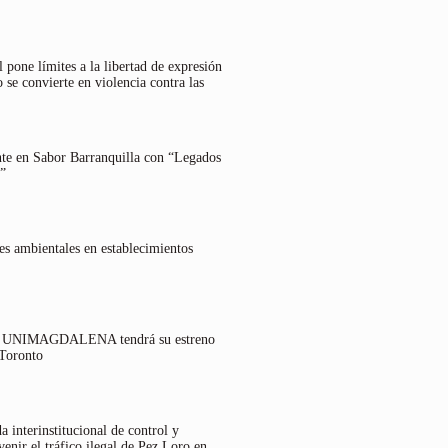
 pone límites a la libertad de expresión
 se convierte en violencia contra las
nte en Sabor Barranquilla con “Legados
”
es ambientales en establecimientos
lo UNIMAGDALENA tendrá su estreno
 Toronto
 interinstitucional de control y
venir el tráfico ilegal de Pez Loro en