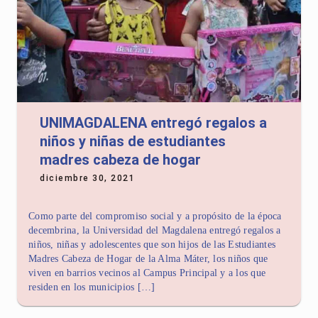
UNIMAGDALENA entregó regalos a
niños y niñas de estudiantes
madres cabeza de hogar
diciembre 30, 2021
Como parte del compromiso social y a propósito de la época
decembrina, la Universidad del Magdalena entregó regalos a
niños, niñas y adolescentes que son hijos de las Estudiantes
Madres Cabeza de Hogar de la Alma Máter, los niños que
viven en barrios vecinos al Campus Principal y a los que
residen en los municipios […]