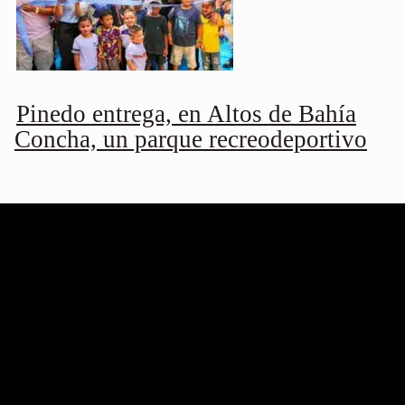
Pinedo entrega, en Altos de Bahía
Concha, un parque recreodeportivo