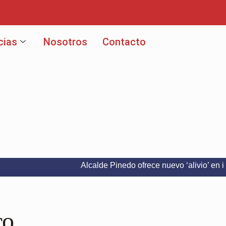
cias
Nosotros
Contacto
Alcalde Pinedo ofrece nuevo ‘alivio’ en intereses d
co