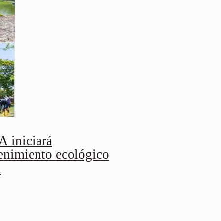
iniciará
enimiento ecológico
l