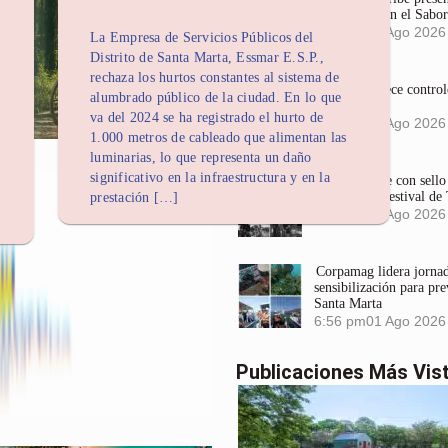
que Conservan el Sabor
4:18 pm
05 Ago 2026
La Empresa de Servicios Públicos del
Distrito de Santa Marta, Essmar E.S.P.,
rechaza los hurtos constantes al sistema de
Dadsa fortalece control
alumbrado público de la ciudad. En lo que
comerciales
va del 2024 se ha registrado el hurto de
3:58 pm
05 Ago 2026
1.000 metros de cableado que alimentan las
luminarias, lo que representa un daño
significativo en la infraestructura y en la
Largometraje con sel
mundial en Festival de
prestación […]
3:23 pm
05 Ago 2026
Corpamag lidera jornada
sensibilización para pre
Santa Marta
6:56 pm
01 Ago 2026
Publicaciones Más Vis