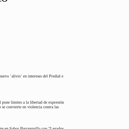
uevo ‘alivio’ en intereses del Predial e
 pone límites a la libertad de expresión
 se convierte en violencia contra las
nte en Sabor Barranquilla con “Legados