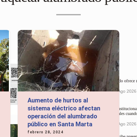
Últimas noticias
Alcalde Pinedo ofrece n
ICA
7:21 pm
08 Ago 2026
Aumento de hurtos al
sistema eléctrico afectan
La Corte Constitucional
en redes sociales cuando
operación del alumbrado
mujeres
público en Santa Marta
4:36 pm
05 Ago 2026
febrero 28, 2024
Gases del Caribe prese