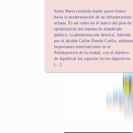
Santa Marta continúa dando pasos firmes
hacia la modernización de su infraestructura
urbana. Es así como en el marco del plan de
optimización del sistema de alumbrado
público, la administración distrital, liderada
por el alcalde Carlos Pinedo Cuello, adelanta
importantes intervenciones en el
Polideportivo de la ciudad, con el objetivo
de dignificar los espacios recreo-deportivos
[…]